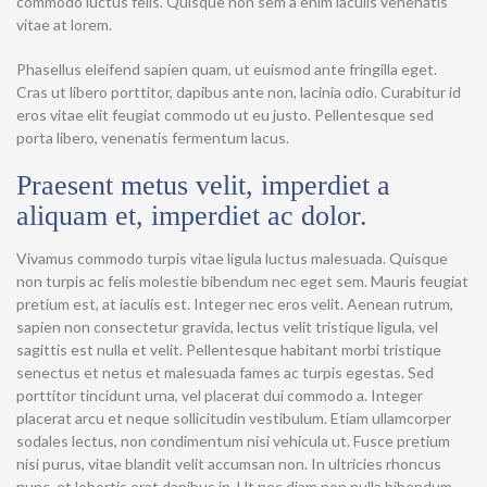
commodo luctus felis. Quisque non sem a enim iaculis venenatis
vitae at lorem.
Phasellus eleifend sapien quam, ut euismod ante fringilla eget.
Cras ut libero porttitor, dapibus ante non, lacinia odio. Curabitur id
eros vitae elit feugiat commodo ut eu justo. Pellentesque sed
porta libero, venenatis fermentum lacus.
Praesent metus velit, imperdiet a
aliquam et, imperdiet ac dolor.
Vivamus commodo turpis vitae ligula luctus malesuada. Quisque
non turpis ac felis molestie bibendum nec eget sem. Mauris feugiat
pretium est, at iaculis est. Integer nec eros velit. Aenean rutrum,
sapien non consectetur gravida, lectus velit tristique ligula, vel
sagittis est nulla et velit. Pellentesque habitant morbi tristique
senectus et netus et malesuada fames ac turpis egestas. Sed
porttitor tincidunt urna, vel placerat dui commodo a. Integer
placerat arcu et neque sollicitudin vestibulum. Etiam ullamcorper
sodales lectus, non condimentum nisi vehicula ut. Fusce pretium
nisi purus, vitae blandit velit accumsan non. In ultricies rhoncus
nunc, et lobortis erat dapibus in. Ut nec diam non nulla bibendum