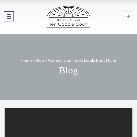
Home
»
Blog
»
Aenean Commodo Ligula Eget Dolor
Blog