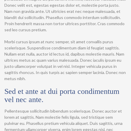
Donec velit est, egestas egestas dolor et, molestie porta justo.
Nam non gravida ante. Ut ultricies erat nec neque malesuada, et
blandit dui sollicitudin. Phasellus commodo interdum sollicitudin.
Proin hendrerit massa non tortor ultrices porttitor. Cras commodo
sed leo cursus pretium.
Morbi cursus ipsum at nunc semper, sit amet convallis purus
scelerisque. Suspendisse condimentum diam id feugiat sagittis.
Nullam erat nulla, auctor id lectus id, dapibus molestie mauris. Nam
ultrices metus ac quam varius malesuada. Donec iaculis ipsum eu
justo ullamcorper volutpat in vel nisl. Integer vehicula purus in
sagittis rhoncus. In quis turpis ac sapien semper lacinia. Donec non
metus nibh.
Sed et ante at dui porta condimentum
vel nec ante.
Pellentesque sollicitudin bibendum scelerisque. Donec auctor et
lorem at sagittis. Nam molestie felis ligula, sed tristique sem
pulvinar eu. Phasellus pretium vehicula aliquet. Duis sagittis, urna
fermentum ullamcorper viverra, enim lorem egestas nisl, nec