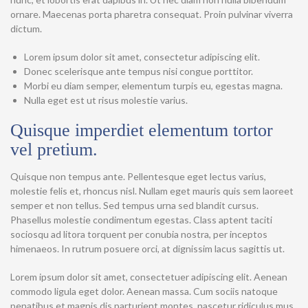
ornare. Maecenas porta pharetra consequat. Proin pulvinar viverra
dictum.
Lorem ipsum dolor sit amet, consectetur adipiscing elit.
Donec scelerisque ante tempus nisi congue porttitor.
Morbi eu diam semper, elementum turpis eu, egestas magna.
Nulla eget est ut risus molestie varius.
Quisque imperdiet elementum tortor
vel pretium.
Quisque non tempus ante. Pellentesque eget lectus varius,
molestie felis et, rhoncus nisl. Nullam eget mauris quis sem laoreet
semper et non tellus. Sed tempus urna sed blandit cursus.
Phasellus molestie condimentum egestas. Class aptent taciti
sociosqu ad litora torquent per conubia nostra, per inceptos
himenaeos. In rutrum posuere orci, at dignissim lacus sagittis ut.
Lorem ipsum dolor sit amet, consectetuer adipiscing elit. Aenean
commodo ligula eget dolor. Aenean massa. Cum sociis natoque
penatibus et magnis dis parturient montes, nascetur ridiculus mus.