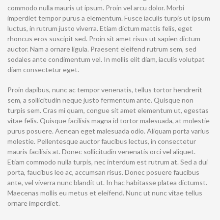
commodo nulla mauris ut ipsum. Proin vel arcu dolor. Morbi
imperdiet tempor purus a elementum. Fusce iaculis turpis ut ipsum
luctus, in rutrum justo viverra. Etiam dictum mattis felis, eget
rhoncus eros suscipit sed. Proin sit amet risus ut sapien dictum
auctor. Nam a ornare ligula. Praesent eleifend rutrum sem, sed
sodales ante condimentum vel. In mollis elit diam, iaculis volutpat
diam consectetur eget.
Proin dapibus, nunc ac tempor venenatis, tellus tortor hendrerit
sem, a sollicitudin neque justo fermentum ante. Quisque non
turpis sem. Cras mi quam, congue sit amet elementum ut, egestas
vitae felis. Quisque facilisis magna id tortor malesuada, at molestie
purus posuere. Aenean eget malesuada odio. Aliquam porta varius
molestie. Pellentesque auctor faucibus lectus, in consectetur
mauris facilisis at. Donec sollicitudin venenatis orci vel aliquet.
Etiam commodo nulla turpis, nec interdum est rutrum at. Sed a dui
porta, faucibus leo ac, accumsan risus. Donec posuere faucibus
ante, vel viverra nunc blandit ut. In hac habitasse platea dictumst.
Maecenas mollis eu metus et eleifend. Nunc ut nunc vitae tellus
ornare imperdiet.